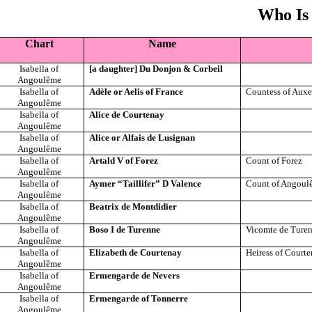
Who Is
Chart
Name
Isabella of
[a daughter] Du Donjon & Corbeil
Angoulême
Isabella of
Adèle or Aelis of France
Countess of Auxe
Angoulême
Isabella of
Alice de Courtenay
Angoulême
Isabella of
Alice or Alfais de Lusignan
Angoulême
Isabella of
Artald V of Forez
Count of Forez
Angoulême
Isabella of
Aymer “Taillifer” D Valence
Count of Angoul
Angoulême
Isabella of
Beatrix de Montdidier
Angoulême
Isabella of
Boso I de Turenne
Vicomte de Ture
Angoulême
Isabella of
Elizabeth de Courtenay
Heiress of Court
Angoulême
Isabella of
Ermengarde de Nevers
Angoulême
Isabella of
Ermengarde of Tonnerre
Angoulême