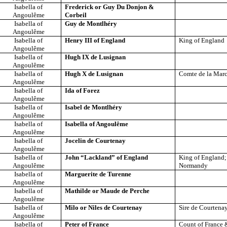
Isabella of
Frederick or Guy Du Donjon &
Angoulême
Corbeil
Isabella of
Guy de Montlhéry
Angoulême
Isabella of
Henry III of England
King of England
Angoulême
Isabella of
Hugh IX de Lusignan
Angoulême
Isabella of
Hugh X de Lusignan
Comte de la Mar
Angoulême
Isabella of
Ida of Forez
Angoulême
Isabella of
Isabel de Montlhéry
Angoulême
Isabella of
Isabella of Angoulême
Angoulême
Isabella of
Jocelin de Courtenay
Angoulême
Isabella of
John “Lackland” of England
King of England; 
Angoulême
Normandy
Isabella of
Marguerite de Turenne
Angoulême
Isabella of
Mathilde or Maude de Perche
Angoulême
Isabella of
Milo or Niles de Courtenay
Sire de Courtena
Angoulême
Isabella of
Peter of France
Count of France 