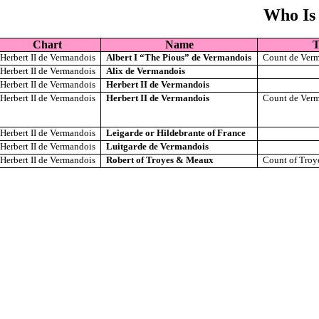
Who Is
Chart
Name
T
Herbert II de Vermandois
Albert I “The Pious” de Vermandois
Count de Ver
Herbert II de Vermandois
Alix de Vermandois
Herbert II de Vermandois
Herbert II de Vermandois
Herbert II de Vermandois
Herbert II de Vermandois
Count de Ver
Herbert II de Vermandois
Leigarde or Hildebrante of France
Herbert II de Vermandois
Luitgarde de Vermandois
Herbert II de Vermandois
Robert of Troyes & Meaux
Count of Tro