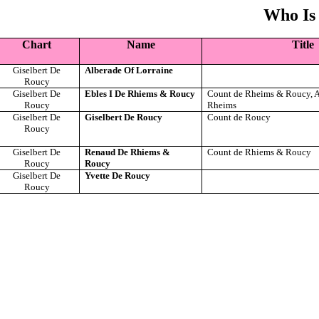
Who Is
Chart
Name
Title
Giselbert De
Alberade Of Lorraine
Roucy
Giselbert De
Ebles I De Rhiems & Roucy
Count de Rheims & Roucy, A
Roucy
Rheims
Giselbert De
Giselbert De Roucy
Count de Roucy
Roucy
Giselbert De
Renaud De Rhiems &
Count de Rhiems & Roucy
Roucy
Roucy
Giselbert De
Yvette De Roucy
Roucy